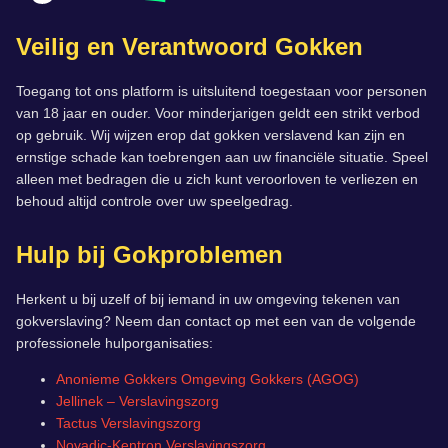
Veilig en Verantwoord Gokken
Toegang tot ons platform is uitsluitend toegestaan voor personen
van 18 jaar en ouder. Voor minderjarigen geldt een strikt verbod
op gebruik. Wij wijzen erop dat gokken verslavend kan zijn en
ernstige schade kan toebrengen aan uw financiële situatie. Speel
alleen met bedragen die u zich kunt veroorloven te verliezen en
behoud altijd controle over uw speelgedrag.
Hulp bij Gokproblemen
Herkent u bij uzelf of bij iemand in uw omgeving tekenen van
gokverslaving? Neem dan contact op met een van de volgende
professionele hulporganisaties:
Anonieme Gokkers Omgeving Gokkers (AGOG)
Jellinek – Verslavingszorg
Tactus Verslavingszorg
Novadic-Kentron Verslavingszorg