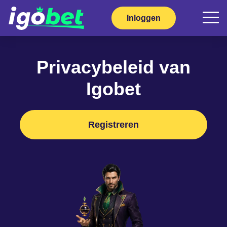
Inloggen
Privacybeleid van
Igobet
Registreren