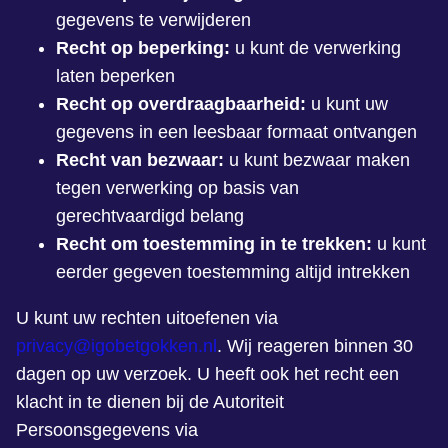
gegevens te verwijderen
Recht op beperking:
u kunt de verwerking
laten beperken
Recht op overdraagbaarheid:
u kunt uw
gegevens in een leesbaar formaat ontvangen
Recht van bezwaar:
u kunt bezwaar maken
tegen verwerking op basis van
gerechtvaardigd belang
Recht om toestemming in te trekken:
u kunt
eerder gegeven toestemming altijd intrekken
U kunt uw rechten uitoefenen via
privacy@igobetgokken.nl
. Wij reageren binnen 30
dagen op uw verzoek. U heeft ook het recht een
klacht in te dienen bij de Autoriteit
Persoonsgegevens via