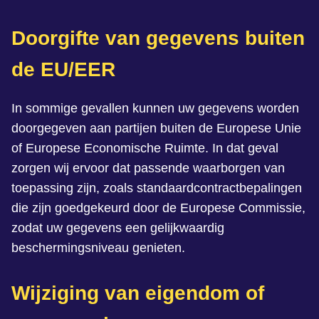
Doorgifte van gegevens buiten
de EU/EER
In sommige gevallen kunnen uw gegevens worden
doorgegeven aan partijen buiten de Europese Unie
of Europese Economische Ruimte. In dat geval
zorgen wij ervoor dat passende waarborgen van
toepassing zijn, zoals standaardcontractbepalingen
die zijn goedgekeurd door de Europese Commissie,
zodat uw gegevens een gelijkwaardig
beschermingsniveau genieten.
Wijziging van eigendom of