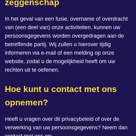
zeggenschap
In het geval van een fusie, overname of overdracht
van (een deel van) onze activiteiten, kunnen uw
persoonsgegevens worden overgedragen aan de
betreffende partij. Wij zullen u hierover tijdig
informeren via e-mail of een melding op onze
website, zodat u de mogelijkheid heeft om uw
rechten uit te oefenen.
Hoe kunt u contact met ons
opnemen?
Heeft u vragen over dit privacybeleid of over de
verwerking van uw persoonsgegevens? Neem dan
contact met ons op: